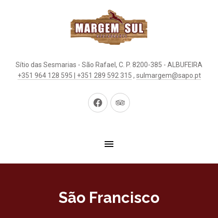
Sítio das Sesmarias - São Rafael, C. P. 8200-385 - ALBUFEIRA
+351 964 128 595 | +351 289 592 315
,
sulmargem@sapo.pt
New
New
Window
Window
São Francisco