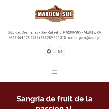
Sítio das Sesmarias - São Rafael, C. P. 8200-385 - ALBUFEIRA
+351 964 128 595 | +351 289 592 315
,
sulmargem@sapo.pt
New
New
Window
Window
Sangria de fruit de la
passion 1L