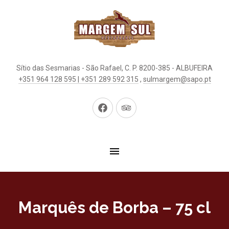
Sítio das Sesmarias - São Rafael, C. P. 8200-385 - ALBUFEIRA
+351 964 128 595 | +351 289 592 315
,
sulmargem@sapo.pt
New
New
Window
Window
Marquês de Borba – 75 cl