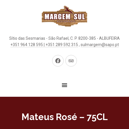
Sítio das Sesmarias - São Rafael, C. P. 8200-385 - ALBUFEIRA
+351 964 128 595 | +351 289 592 315
,
sulmargem@sapo.pt
New
New
Window
Window
Mateus Rosé – 75CL