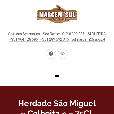
Sítio das Sesmarias - São Rafael, C. P. 8200-385 - ALBUFEIRA
+351 964 128 595 | +351 289 592 315
,
sulmargem@sapo.pt
New
New
Window
Window
Herdade São Miguel
« Colheita » – 75CL