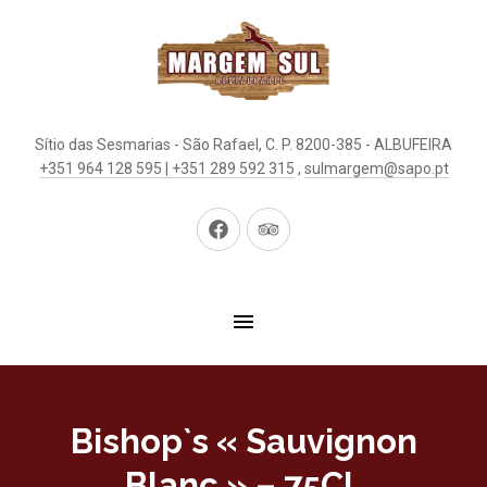
Sítio das Sesmarias - São Rafael, C. P. 8200-385 - ALBUFEIRA
+351 964 128 595 | +351 289 592 315
,
sulmargem@sapo.pt
New
New
Window
Window
Bishop`s « Sauvignon
Blanc » – 75CL