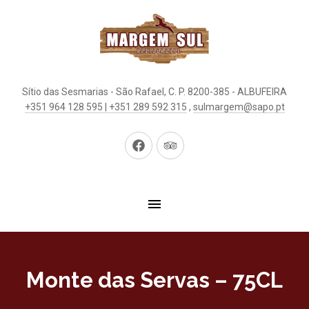
Sítio das Sesmarias - São Rafael, C. P. 8200-385 - ALBUFEIRA
+351 964 128 595 | +351 289 592 315
,
sulmargem@sapo.pt
New
New
Window
Window
Monte das Servas – 75CL