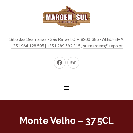
Sítio das Sesmarias - São Rafael, C. P. 8200-385 - ALBUFEIRA
+351 964 128 595 | +351 289 592 315
,
sulmargem@sapo.pt
New
New
Window
Window
Monte Velho – 37.5CL