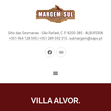
Sítio das Sesmarias - São Rafael, C. P. 8200-385 - ALBUFEIRA
+351 964 128 595 | +351 289 592 315
,
sulmargem@sapo.pt
New
New
Window
Window
VILLA ALVOR.