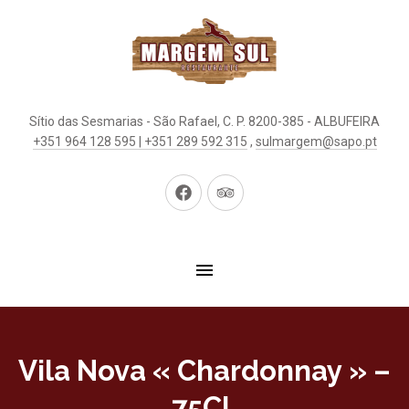
Sítio das Sesmarias - São Rafael, C. P. 8200-385 - ALBUFEIRA
+351 964 128 595 | +351 289 592 315
,
sulmargem@sapo.pt
New
New
Window
Window
Vila Nova « Chardonnay » –
75CL