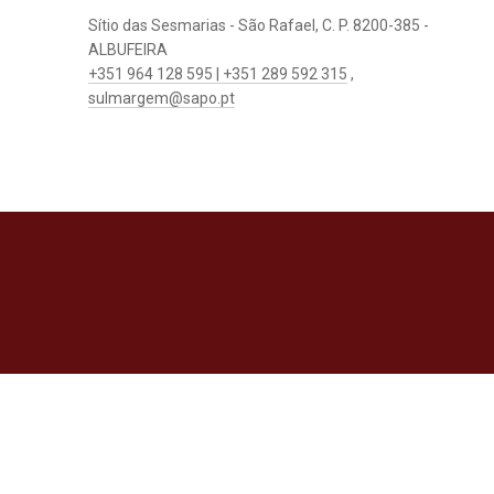
Sítio das Sesmarias - São Rafael, C. P. 8200-385 -
ALBUFEIRA
+351 964 128 595 | +351 289 592 315
,
sulmargem@sapo.pt