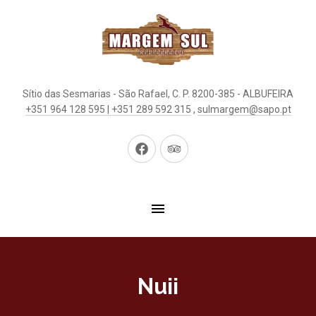
Sítio das Sesmarias - São Rafael, C. P. 8200-385 - ALBUFEIRA
+351 964 128 595 | +351 289 592 315
,
sulmargem@sapo.pt
New
New
Window
Window
Nuii