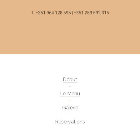
T: +351 964 128 595 | +351 289 592 315
Début
Le Menu
Galerie
Réservations