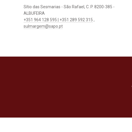
Sítio das Sesmarias - São Rafael, C. P. 8200-385 -
ALBUFEIRA
+351 964 128 595 | +351 289 592 315
,
sulmargem@sapo.pt