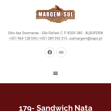
Sítio das Sesmarias - São Rafael, C. P. 8200-385 - ALBUFEIRA
+351 964 128 595 | +351 289 592 315
,
sulmargem@sapo.pt
New
New
Window
Window
179- Sandwich Nata