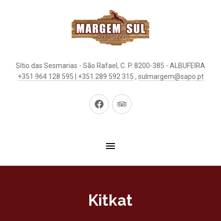
Sítio das Sesmarias - São Rafael, C. P. 8200-385 - ALBUFEIRA
+351 964 128 595 | +351 289 592 315
,
sulmargem@sapo.pt
New
New
Window
Window
Kitkat