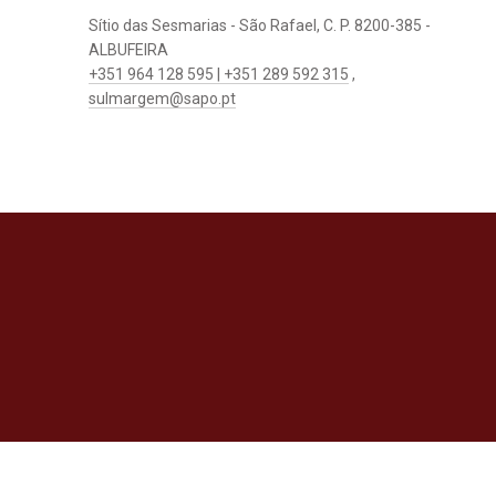
Sítio das Sesmarias - São Rafael, C. P. 8200-385 -
ALBUFEIRA
+351 964 128 595 | +351 289 592 315
,
sulmargem@sapo.pt