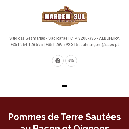
Sítio das Sesmarias - São Rafael, C. P. 8200-385 - ALBUFEIRA
+351 964 128 595 | +351 289 592 315
,
sulmargem@sapo.pt
New
New
Window
Window
Pommes de Terre Sautées
au Bacon et Oignons