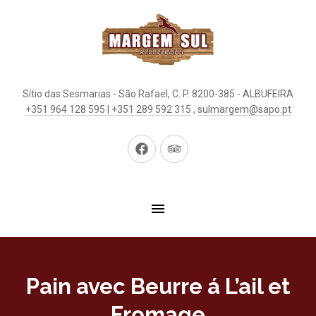
Sítio das Sesmarias - São Rafael, C. P. 8200-385 - ALBUFEIRA
+351 964 128 595 | +351 289 592 315
,
sulmargem@sapo.pt
New
New
Window
Window
Pain avec Beurre á L’ail et
Fromage