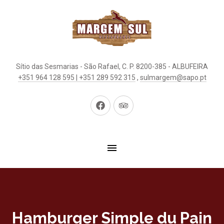
Sítio das Sesmarias - São Rafael, C. P. 8200-385 - ALBUFEIRA
+351 964 128 595 | +351 289 592 315
,
sulmargem@sapo.pt
New
New
Window
Window
Hamburger Simple du Pain