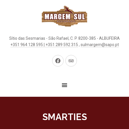
Sítio das Sesmarias - São Rafael, C. P. 8200-385 - ALBUFEIRA
+351 964 128 595 | +351 289 592 315
,
sulmargem@sapo.pt
Neues
Neues
Fenster
Fenster
SMARTIES