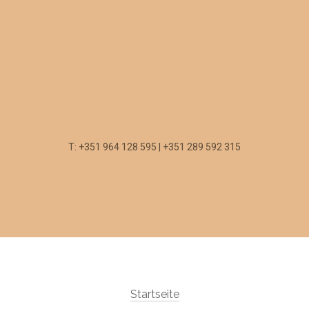
T: +351 964 128 595 | +351 289 592 315
Startseite