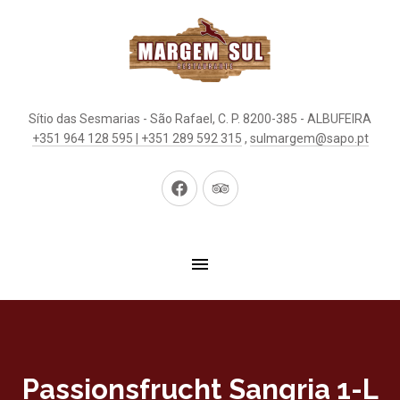
Sítio das Sesmarias - São Rafael, C. P. 8200-385 - ALBUFEIRA
+351 964 128 595 | +351 289 592 315
,
sulmargem@sapo.pt
Neues
Neues
Fenster
Fenster
Passionsfrucht Sangria 1-L