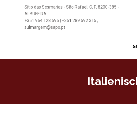
Sítio das Sesmarias - São Rafael, C. P. 8200-385 -
ALBUFEIRA
+351 964 128 595 | +351 289 592 315
,
sulmargem@sapo.pt
S
Italienis