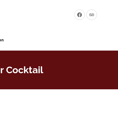
Neues
Neues
Fenster
Fenster
en
r Cocktail