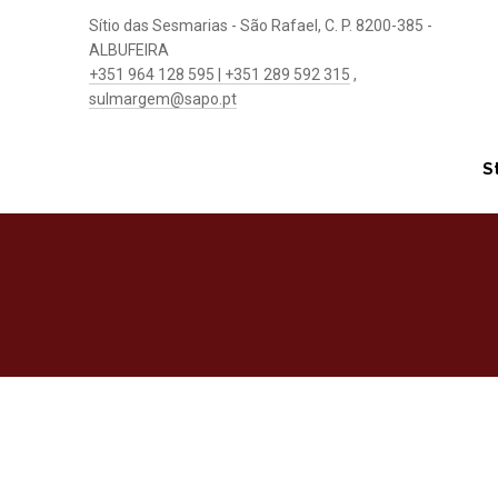
Sítio das Sesmarias - São Rafael, C. P. 8200-385 -
ALBUFEIRA
+351 964 128 595 | +351 289 592 315
,
sulmargem@sapo.pt
S