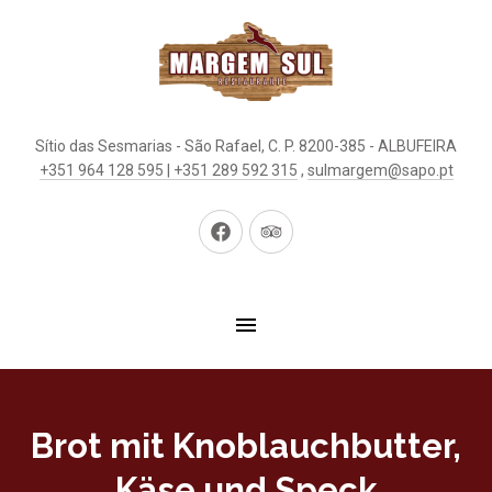
Sítio das Sesmarias - São Rafael, C. P. 8200-385 - ALBUFEIRA
+351 964 128 595 | +351 289 592 315
,
sulmargem@sapo.pt
Neues
Neues
Fenster
Fenster
Brot mit Knoblauchbutter,
Käse und Speck