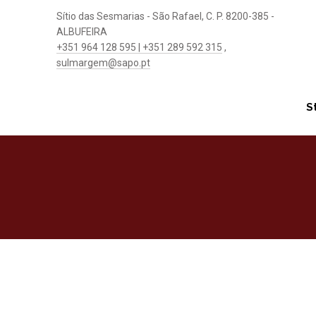
Sítio das Sesmarias - São Rafael, C. P. 8200-385 -
ALBUFEIRA
+351 964 128 595 | +351 289 592 315
,
sulmargem@sapo.pt
S