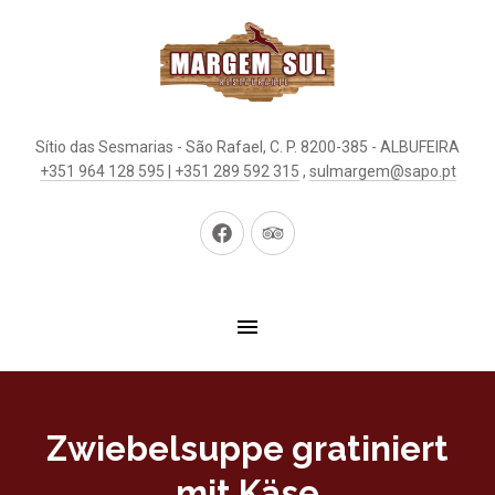
Sítio das Sesmarias - São Rafael, C. P. 8200-385 - ALBUFEIRA
+351 964 128 595 | +351 289 592 315
,
sulmargem@sapo.pt
Neues
Neues
Fenster
Fenster
Zwiebelsuppe gratiniert
mit Käse