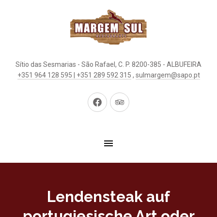
Sítio das Sesmarias - São Rafael, C. P. 8200-385 - ALBUFEIRA
+351 964 128 595 | +351 289 592 315
,
sulmargem@sapo.pt
Neues
Neues
Fenster
Fenster
Lendensteak auf
portugiesische Art oder