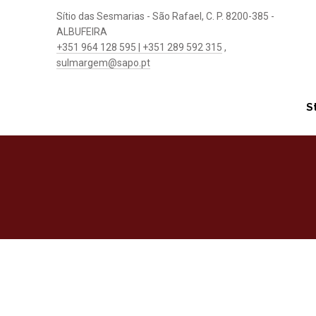
Sítio das Sesmarias - São Rafael, C. P. 8200-385 -
ALBUFEIRA
+351 964 128 595 | +351 289 592 315
,
sulmargem@sapo.pt
S