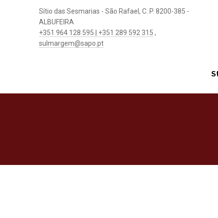
Sítio das Sesmarias - São Rafael, C. P. 8200-385 -
ALBUFEIRA
+351 964 128 595 | +351 289 592 315
,
sulmargem@sapo.pt
S