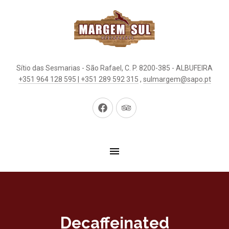
Sítio das Sesmarias - São Rafael, C. P. 8200-385 - ALBUFEIRA
+351 964 128 595 | +351 289 592 315
,
sulmargem@sapo.pt
Neues
Neues
Fenster
Fenster
Decaffeinated