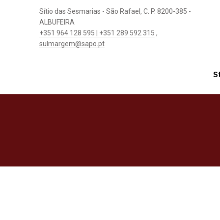
Sítio das Sesmarias - São Rafael, C. P. 8200-385 -
ALBUFEIRA
+351 964 128 595 | +351 289 592 315
,
sulmargem@sapo.pt
S