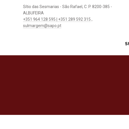
Sítio das Sesmarias - São Rafael, C. P. 8200-385 -
ALBUFEIRA
+351 964 128 595 | +351 289 592 315
,
sulmargem@sapo.pt
S