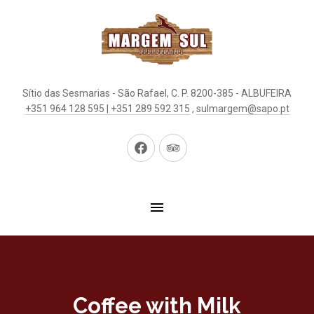
Sítio das Sesmarias - São Rafael, C. P. 8200-385 - ALBUFEIRA
+351 964 128 595 | +351 289 592 315
,
sulmargem@sapo.pt
Neues
Neues
Fenster
Fenster
Coffee with Milk