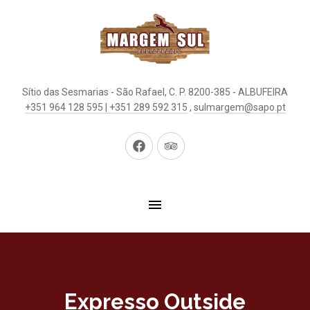
Sítio das Sesmarias - São Rafael, C. P. 8200-385 - ALBUFEIRA
+351 964 128 595 | +351 289 592 315
,
sulmargem@sapo.pt
Neues
Neues
Fenster
Fenster
Expresso Outside