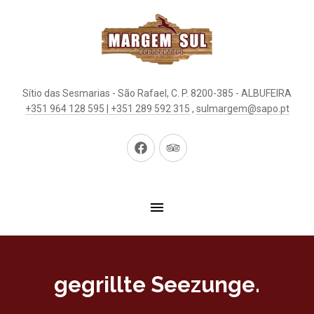
Sítio das Sesmarias - São Rafael, C. P. 8200-385 - ALBUFEIRA
+351 964 128 595 | +351 289 592 315
,
sulmargem@sapo.pt
Neues
Neues
Fenster
Fenster
gegrillte Seezunge.