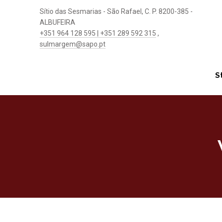
Sítio das Sesmarias - São Rafael, C. P. 8200-385 -
ALBUFEIRA
+351 964 128 595 | +351 289 592 315
,
sulmargem@sapo.pt
S