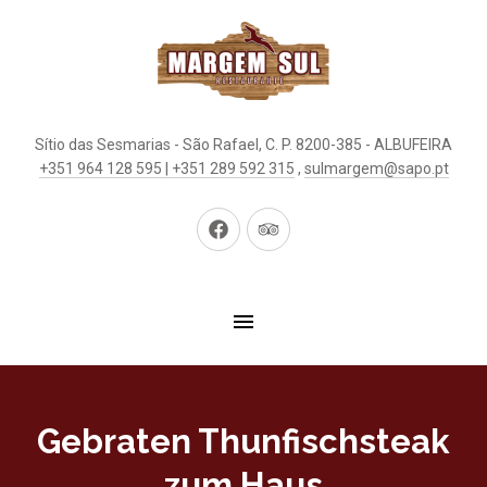
Sítio das Sesmarias - São Rafael, C. P. 8200-385 - ALBUFEIRA
+351 964 128 595 | +351 289 592 315
,
sulmargem@sapo.pt
Neues
Neues
Fenster
Fenster
Gebraten Thunfischsteak
zum Haus