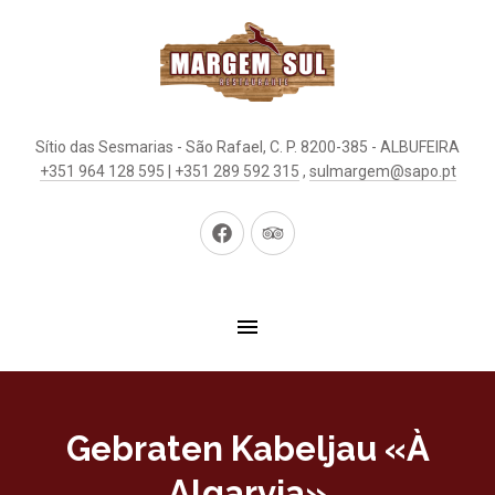
Sítio das Sesmarias - São Rafael, C. P. 8200-385 - ALBUFEIRA
+351 964 128 595 | +351 289 592 315
,
sulmargem@sapo.pt
Neues
Neues
Fenster
Fenster
Gebraten Kabeljau «À
Algarvia»