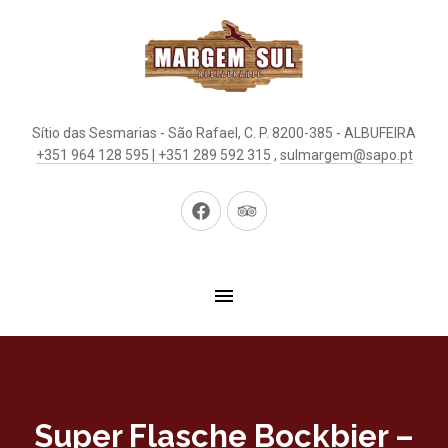
Sítio das Sesmarias - São Rafael, C. P. 8200-385 - ALBUFEIRA
+351 964 128 595 | +351 289 592 315
,
sulmargem@sapo.pt
Neues
Neues
Fenster
Fenster
Super Flasche Bockbier –