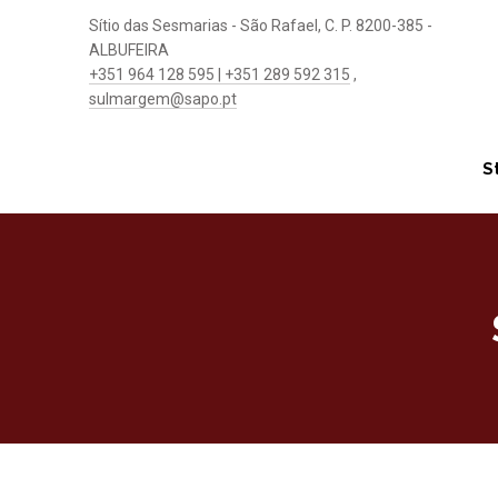
Sítio das Sesmarias - São Rafael, C. P. 8200-385 -
ALBUFEIRA
+351 964 128 595 | +351 289 592 315
,
sulmargem@sapo.pt
S