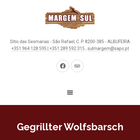
Sítio das Sesmarias - São Rafael, C. P. 8200-385 - ALBUFEIRA
+351 964 128 595 | +351 289 592 315
,
sulmargem@sapo.pt
Neues
Neues
Fenster
Fenster
Gegrillter Wolfsbarsch