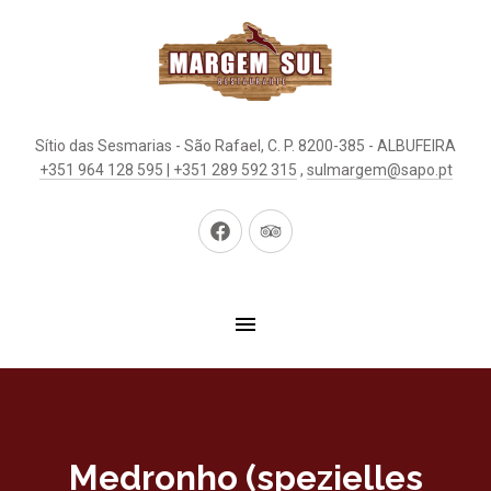
Sítio das Sesmarias - São Rafael, C. P. 8200-385 - ALBUFEIRA
+351 964 128 595 | +351 289 592 315
,
sulmargem@sapo.pt
Neues
Neues
Fenster
Fenster
Medronho (spezielles