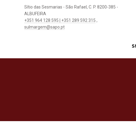
Sítio das Sesmarias - São Rafael, C. P. 8200-385 -
ALBUFEIRA
+351 964 128 595 | +351 289 592 315
,
sulmargem@sapo.pt
S