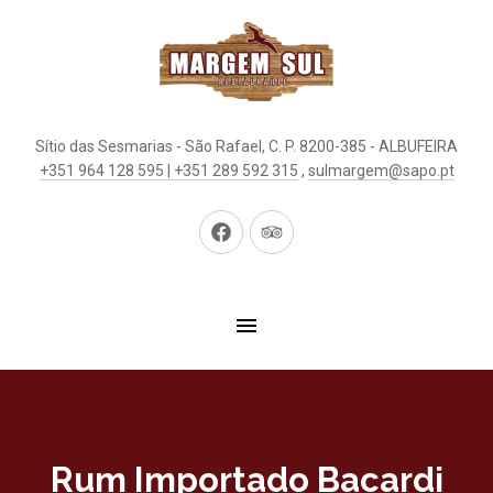
Sítio das Sesmarias - São Rafael, C. P. 8200-385 - ALBUFEIRA
+351 964 128 595 | +351 289 592 315
,
sulmargem@sapo.pt
Neues
Neues
Fenster
Fenster
Rum Importado Bacardi