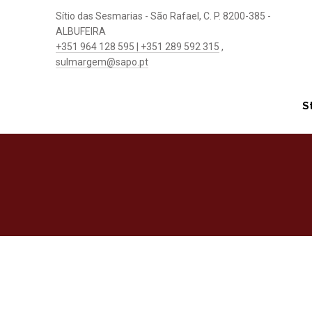
Sítio das Sesmarias - São Rafael, C. P. 8200-385 -
ALBUFEIRA
+351 964 128 595 | +351 289 592 315
,
sulmargem@sapo.pt
S