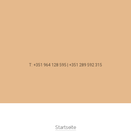
T: +351 964 128 595 | +351 289 592 315
Startseite