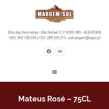
Sítio das Sesmarias - São Rafael, C. P. 8200-385 - ALBUFEIRA
+351 964 128 595 | +351 289 592 315
,
sulmargem@sapo.pt
Neues
Neues
Fenster
Fenster
Mateus Rosé – 75CL