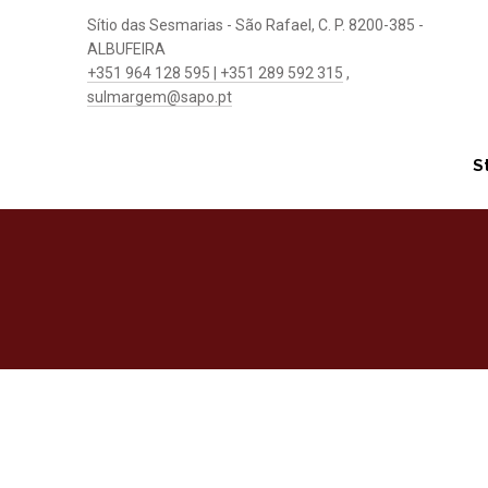
Sítio das Sesmarias - São Rafael, C. P. 8200-385 -
ALBUFEIRA
+351 964 128 595 | +351 289 592 315
,
sulmargem@sapo.pt
S