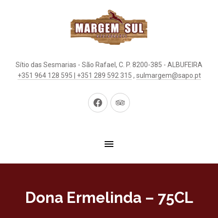
Sítio das Sesmarias - São Rafael, C. P. 8200-385 - ALBUFEIRA
+351 964 128 595 | +351 289 592 315
,
sulmargem@sapo.pt
Neues
Neues
Fenster
Fenster
Dona Ermelinda – 75CL